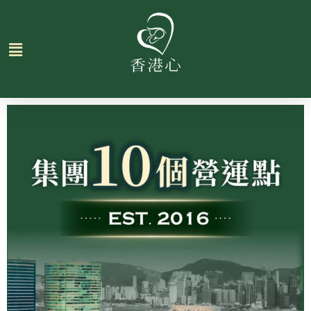
跳
至
主
要
內
容