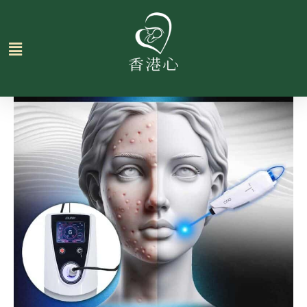
跳
至
主
要
內
容