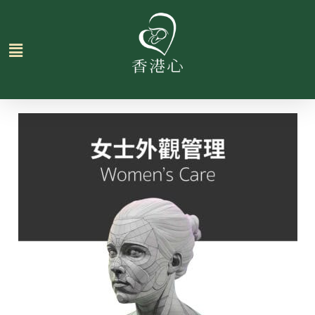
跳
至
主
要
內
容