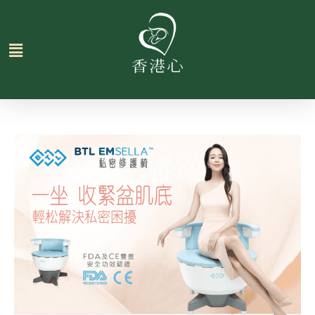
跳
至
主
要
內
容