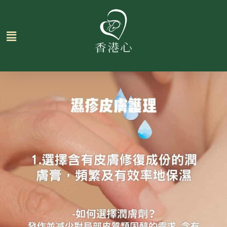
跳
至
主
要
內
容