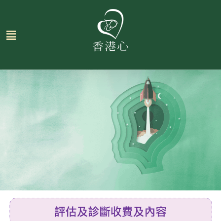
跳
至
主
要
內
容