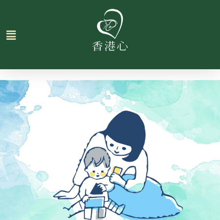
跳
至
主
要
內
容