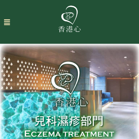
跳
至
主
要
內
容