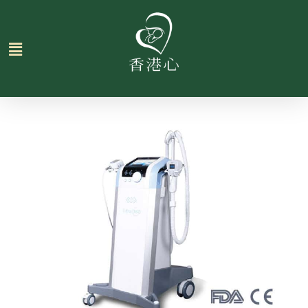
跳
至
主
要
內
容