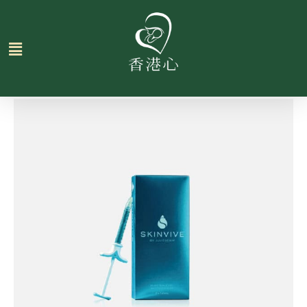
跳
至
主
要
內
容