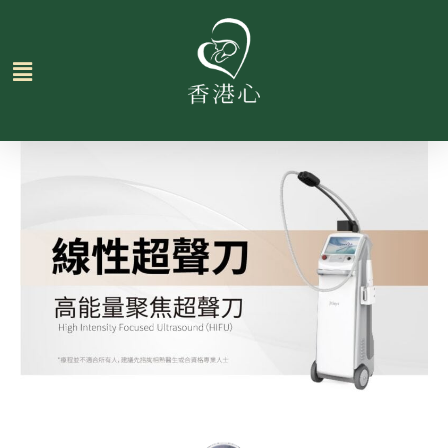
跳
至
主
要
內
容