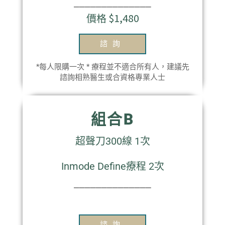
⎯⎯⎯⎯⎯⎯⎯⎯⎯⎯⎯⎯⎯⎯
價格 $1,480
諮詢
*每人限購一次 * 療程並不適合所有人，建議先
諮詢相熟醫生或合資格專業人士
組合B
超聲刀300線 1次
Inmode Define療程 2次
⎯⎯⎯⎯⎯⎯⎯⎯⎯⎯⎯⎯⎯⎯
諮詢