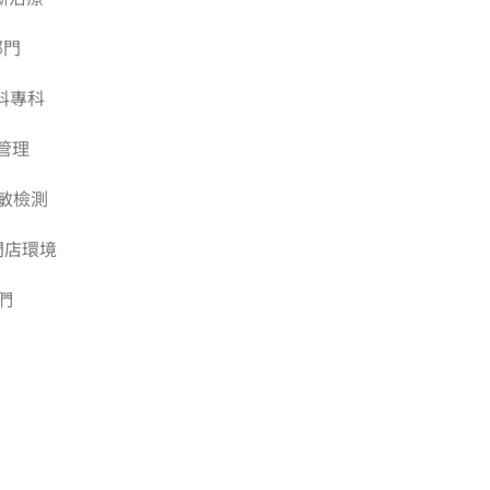
部門
科專科
管理
敏檢測
門店環境
們