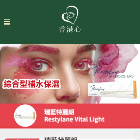
跳
至
主
要
內
容